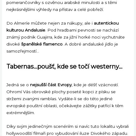
pomerančovníky s ozvěnou arabské minulosti a s těmi
nejkrásnějšími výhledy na přístav a celé pobřeží.
Do Almeríe můžete nejen za nákupy, ale i
autentickou
kulturou Andalusie
. Pod hradbami pevnosti se nachází
známý podnik Guajirra, kde za jižní horké noci vychutnáte
divoké
španělské flamenco
. A dobré andaluské jídlo je
samozřejmostí…
Tabernas
…poušť, kde se točí westerny…
Jedná se o
nejsušší část Evropy
, kde je déšť vzácností.
Ohromí Vás obrovské plochy poseté kopci z písku se
stržemi zvanými ramblas. Vydáte-li se do této jediné
evropské pouštní oblasti, očekávejte zážitky patřící k těm
extrémnějším.
Díky svým jedinečným scenériím si navíc tuto lokalitu vybrali
hollywoodští filmaři pro vybudování iluze Divokého západu.