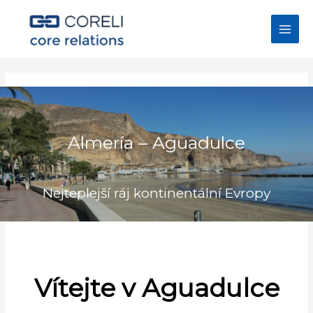
Přeskočit
na
Main
obsah
Men
Almería – Aguadulce
Nejteplejší ráj kontinentální Evropy
Vítejte v Aguadulce