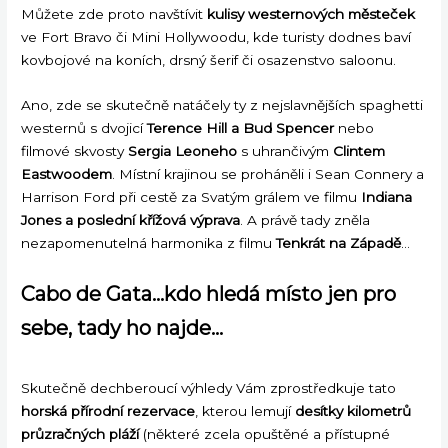
Můžete zde proto navštívit
kulisy westernových městeček
ve Fort Bravo či Mini Hollywoodu, kde turisty dodnes baví
kovbojové na koních, drsný šerif či osazenstvo saloonu.
Ano, zde se skutečně natáčely ty z nejslavnějších spaghetti
westernů s dvojicí
Terence Hill a Bud Spencer
nebo
filmové skvosty
Sergia Leoneho
s uhrančivým
Clintem
Eastwoodem
. Místní krajinou se proháněli i Sean Connery a
Harrison Ford při cestě za Svatým grálem ve filmu
Indiana
Jones a poslední křížová výprava
. A právě tady zněla
nezapomenutelná harmonika z filmu
Tenkrát na Západě
…
Cabo de Gata…kdo hledá místo jen pro
sebe, tady ho najde…
Skutečně dechberoucí výhledy Vám zprostředkuje tato
horská přírodní rezervace
, kterou lemují
desítky kilometrů
průzračných pláží
(některé zcela opuštěné a přístupné