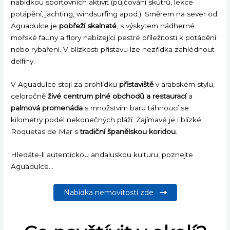
nabídkou sportovních aktivit (půjčování skútrů, lekce
potápění, jachting, windsurfing apod.). Směrem na sever od
Aguadulce je
pobřeží skalnaté
, s výskytem nádherné
mořské fauny a flory nabízející pestré příležitosti k potápění
nebo rybaření. V blízkosti přístavu lze nezřídka zahlédnout
delfíny.
V Aguadulce stojí za prohlídku
přístaviště
v arabském stylu,
celoročně
živé centrum plné obchodů a restaurací
a
palmová promenáda
s množstvím barů táhnoucí se
kilometry podél nekonečných pláží. Zajímavé je i blízké
Roquetas de Mar s
tradiční španělskou koridou
.
Hledáte-li autentickou andaluskou kulturu, poznejte
Aguadulce…
Nabídka nemovitostí zde