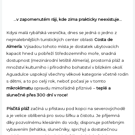
…v zapomenutém ráji, kde zima prakticky neexistuje…
Kdysi malá rybářská vesnička, dnes se jedná o jedno z
nejmalebnějších turistických center oblasti
Costa de
Almería
. Výsadou tohoto místa je dostatek ubytovacích
kapacit hned u pobřeží Středozemního moře, snadná
dostupnost (mezinárodní letiště Almería), prostorná pláž a
množství kulturního i přírodního bohatství v blízkém okolí.
Aguadulce uspokojí všechny věkové kategorie včetně rodin
s dětmi, a to po celý rok, neboť počasí je v tomto
mikroklimatu
opravdu mimořádně příznivé –
teplé a
slunečné přes 300 dní v roce!
Písčitá pláž
začíná u přístavu pod kopci na severovýchodě
a je velice oblíbená pro svou šířku a čistotu. Je příjemná
díky pozvolnému klesáním do vody, disponuje potřebným
vybavením (lehátka, slunečníky, sprchy) a dostatečnou