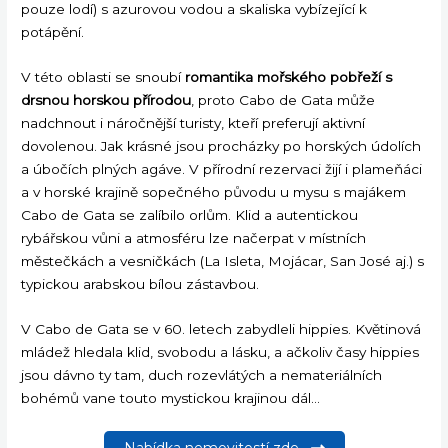
pouze lodí) s azurovou vodou a skaliska vybízející k
potápění.
V této oblasti se snoubí
romantika mořského pobřeží s
drsnou horskou přírodou
, proto Cabo de Gata může
nadchnout i náročnější turisty, kteří preferují aktivní
dovolenou. Jak krásné jsou procházky po horských údolích
a úbočích plných agáve. V přírodní rezervaci žijí i plameňáci
a v horské krajině sopečného původu u mysu s majákem
Cabo de Gata se zalíbilo orlům. Klid a autentickou
rybářskou vůni a atmosféru lze načerpat v místních
městečkách a vesničkách (La Isleta, Mojácar, San José aj.) s
typickou arabskou bílou zástavbou.
V Cabo de Gata se v 60. letech zabydleli hippies. Květinová
mládež hledala klid, svobodu a lásku, a ačkoliv časy hippies
jsou dávno ty tam, duch rozevlátých a nemateriálních
bohémů vane touto mystickou krajinou dál…