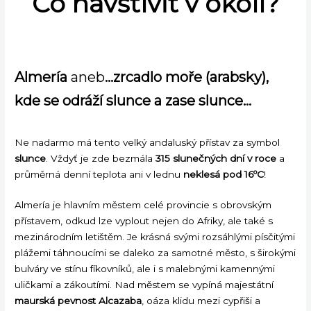
Co navštívit v okolí?
Almería
aneb
…zrcadlo moře (arabsky),
kde se odráží slunce a zase slunce…
Ne nadarmo má tento velký andaluský přístav za symbol
slunce
. Vždyť je zde bezmála
315 slunečných dní v roce
a
průměrná denní teplota ani v lednu
neklesá pod 16ºC
!
Almería je hlavním městem celé provincie s obrovským
přístavem, odkud lze vyplout nejen do Afriky, ale také s
mezinárodním letištěm. Je krásná svými rozsáhlými písčitými
plážemi táhnoucími se daleko za samotné město, s širokými
bulváry ve stínu fíkovníků, ale i s malebnými kamennými
uličkami a zákoutími. Nad městem se vypíná majestátní
maurská pevnost Alcazaba
, oáza klidu mezi cypřiši a