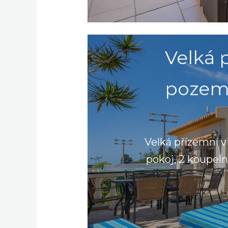
Velká p
pozeme
Velká přízemní v
pokoj, 2 koupeln