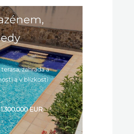
bazénem,
ledy
 terasa, zahrada a
sti a v blízkosti
 1.300.000 EUR