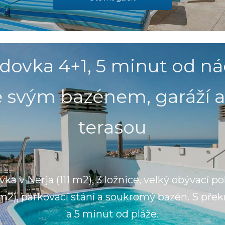
adovka 4+1, 5 minut od n
se svým bazénem, garáží a
terasou
vka v Nerja (111 m2), 3 ložnice, velký obývací po
 m2), parkovací stání a soukromý bazén. S př
a 5 minut od pláže.