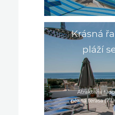
Krásná ř
pláží 
Atraktivní řado
pěkná terasa (77