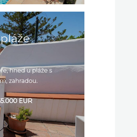
pláže
e, hned u pláže s
m, zahradou.
255.000 EUR