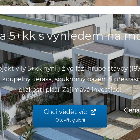
la 5+kk s výhledem na m
ekt vily 5+kk nyní již ve fázi hrubé stavby (18
 4 koupelny, terasa, soukromý bazén. S překrás
blízkosti pláží. Zajímavá investice!
Cena
Chci vědět víc
Otevřít galerii