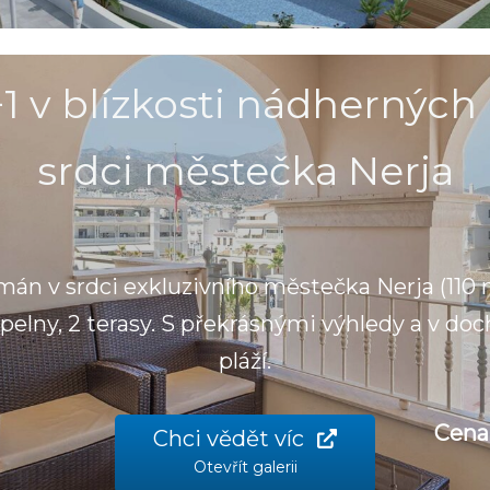
1 v blízkosti nádherných 
srdci městečka Nerja
án v srdci exkluzivního městečka Nerja (110 m
elny, 2 terasy. S překrásnými výhledy a v doc
pláží.
Cena
Chci vědět víc
Otevřít galerii