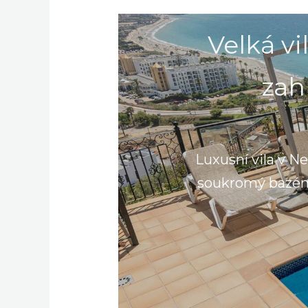
Velká v
zah
Luxusní vila v Ne
soukromý bazén. 