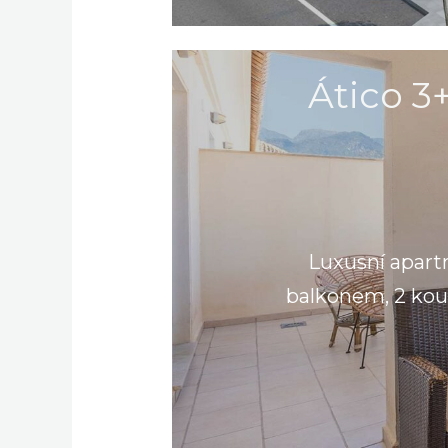
Ático 3+
Luxusní apartm
balkonem, 2 koup