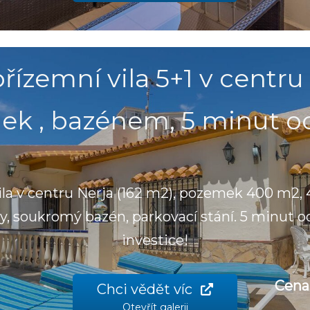
řízemní vila 5+1 v centru
k , bazénem, 5 minut od
ila v centru Nerja (162 m2), pozemek 400 m2, 4
y, soukromý bazén, parkovací stání. 5 minut o
investice!
Cena
Chci vědět víc
Otevřít galerii