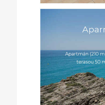
Apar
Apartmán (210 m2
terasou 50 