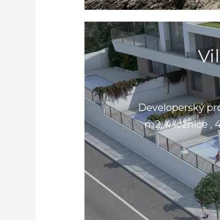
Vi
Developerský proj
m2, 4 ložnice ,