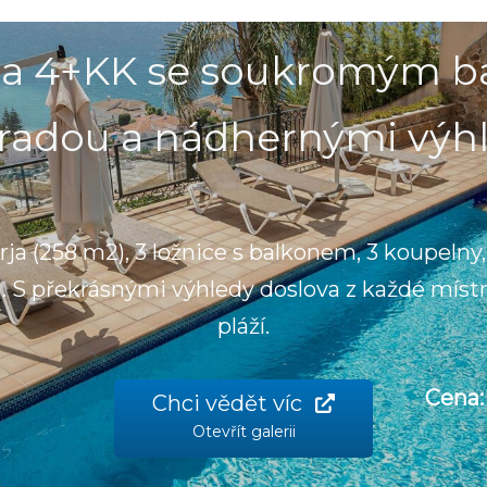
ila 4+KK se soukromým 
radou a nádhernými výh
rja (258 m2), 3 ložnice s balkonem, 3 koupelny,
S překrásnými výhledy doslova z každé místno
pláží.
Cena:
Chci vědět víc
Otevřít galerii