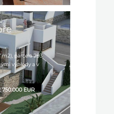
oře
7 m2), parcela 293
nými výhledy a v
: 750.000 EUR