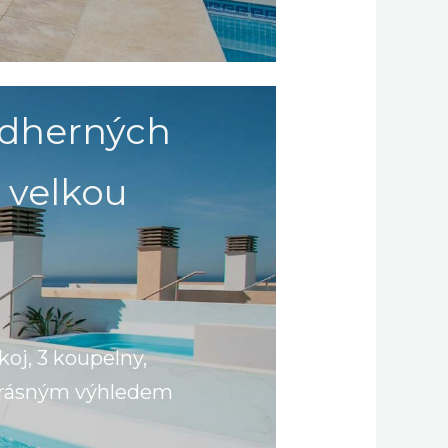
ádherných
 velkou
koj, 3 koupelny,
ekrásným výhledem