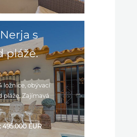
 Nerja s
 pláže.
 ložnice, obývací
d pláže. Zajímavá
:
495.000 EUR