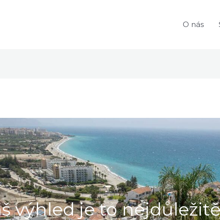
O nás
š výhled je to nejdůležitě