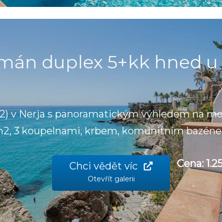
mán duplex 5+kk hned u 
) v Nerja s panoramatickým výhledem na moř
m2, 3 koupelnami, krbem, komunitním bazéne
Cena: 1.
Chci vědět víc
Otevřít galerii