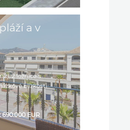
pláží a v
2), 2 ložnice s
házkové blízkosti
:
690.000 EUR