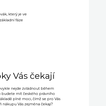
k, který je ve
základní fáze
oky Vás čekají
bvykle nejde zvládnout během
u budete mít českého právního
 základě plné moci, čímž se pro Vás
při nákupu Vás zejména čekají?