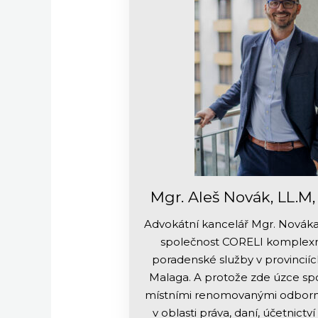
Mgr. Aleš Novák, LL.M
Advokátní kancelář Mgr. Nováka 
společnost CORELI komplexní
poradenské služby v provinciíc
Malaga. A protože zde úzce sp
místními renomovanými odborn
v oblasti práva, daní, účetnictví