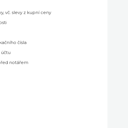
 vč. slevy z kupní ceny
sti
kačního čísla
 účtu
 před notářem