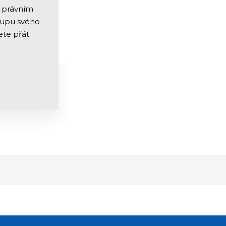
m právním
kupu svého
te přát.