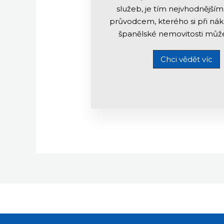
služeb, je tím nejvhodnější
průvodcem, kterého si při ná
španělské nemovitosti může
Chci vědět víc